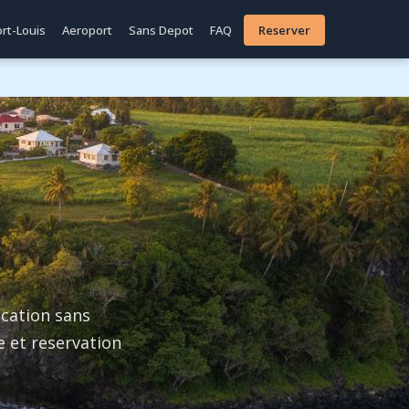
rt-Louis
Aeroport
Sans Depot
FAQ
Reserver
ocation sans
e et reservation