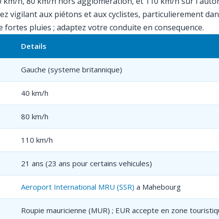
km/h, 80 km/h hors agglomeration, et 110 km/h sur l'autorout
ez vigilant aux piétons et aux cyclistes, particulierement dan
 fortes pluies ; adaptez votre conduite en consequence.
Details
Gauche (systeme britannique)
40 km/h
80 km/h
110 km/h
21 ans (23 ans pour certains vehicules)
Aeroport International MRU (SSR)
a Mahebourg
Roupie mauricienne (MUR) ; EUR accepte en zone touristi