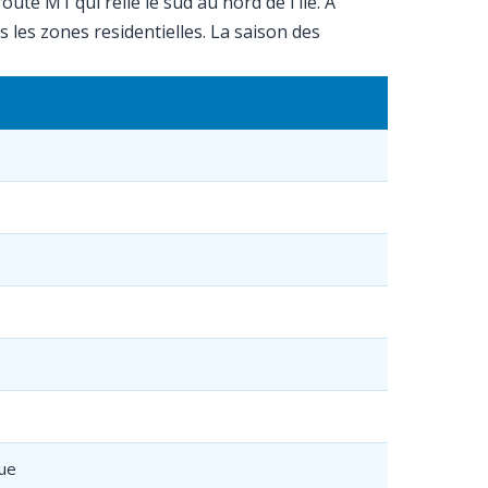
e M1 qui relie le sud au nord de l'ile. A
s les zones residentielles. La saison des
que