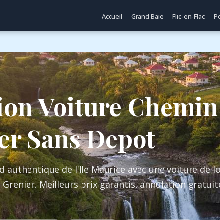
Accueil
Grand Baie
Flic-en-Flac
Po
ion Voiture Chemin
er Sans Depot
d authentique de l'Ile Maurice avec une voiture de l
Grenier. Meilleurs prix garantis, annulation gratuit