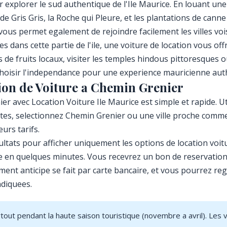
 explorer le sud authentique de l'Ile Maurice. En louant une
Gris Gris, la Roche qui Pleure, et les plantations de canne 
 vous permet egalement de rejoindre facilement les villes v
ans cette partie de l'ile, une voiture de location vous offr
de fruits locaux, visiter les temples hindous pittoresques o
 choisir l'independance pour une experience mauricienne aut
on de Voiture a Chemin Grenier
er avec Location Voiture Ile Maurice est simple et rapide. U
ates, selectionnez Chemin Grenier ou une ville proche comme
urs tarifs.
ultats pour afficher uniquement les options de location voi
ne en quelques minutes. Vous recevrez un bon de reservation 
ement anticipe se fait par carte bancaire, et vous pourrez re
ndiquees.
rtout pendant la haute saison touristique (novembre a avril). Le