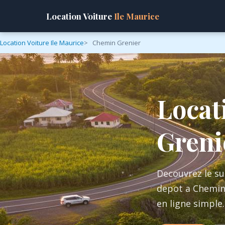
Location Voiture
Ile Maurice
Location Voiture Ile Maurice
Chemin Grenier
Locat
Greni
Decouvrez le su
depot a Chemin 
en ligne simple.