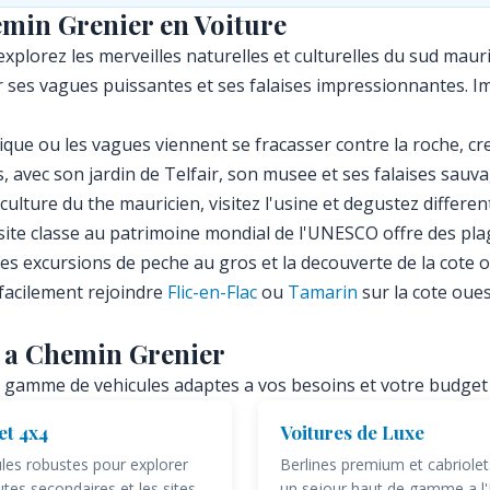
emin Grenier en Voiture
xplorez les merveilles naturelles et culturelles du sud mauri
ses vagues puissantes et ses falaises impressionnantes. Imp
que ou les vagues viennent se fracasser contre la roche, cr
, avec son jardin de Telfair, son musee et ses falaises sauva
ulture du the mauricien, visitez l'usine et degustez differe
site classe au patrimoine mondial de l'UNESCO offre des pl
les excursions de peche au gros et la decouverte de la cote 
facilement rejoindre
Flic-en-Flac
ou
Tamarin
sur la cote oues
s a Chemin Grenier
 gamme de vehicules adaptes a vos besoins et votre budget 
et 4x4
Voitures de Luxe
les robustes pour explorer
Berlines premium et cabriole
utes secondaires et les sites
un sejour haut de gamme a l'I