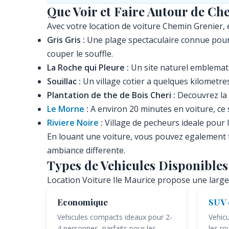
Que Voir et Faire Autour de Ch
Avec votre location de voiture Chemin Grenier, e
Gris Gris :
Une plage spectaculaire connue pour 
couper le souffle.
La Roche qui Pleure :
Un site naturel emblemati
Souillac :
Un village cotier a quelques kilometres
Plantation de the de Bois Cheri :
Decouvrez la c
Le Morne
:
A environ 20 minutes en voiture, ce 
Riviere Noire
:
Village de pecheurs ideale pour 
En louant une voiture, vous pouvez egalement 
ambiance differente.
Types de Vehicules Disponible
Location Voiture Ile Maurice propose une large
Economique
SUV 
Vehicules compacts ideaux pour 2-
Vehicu
4 personnes, parfaits pour les
les ro