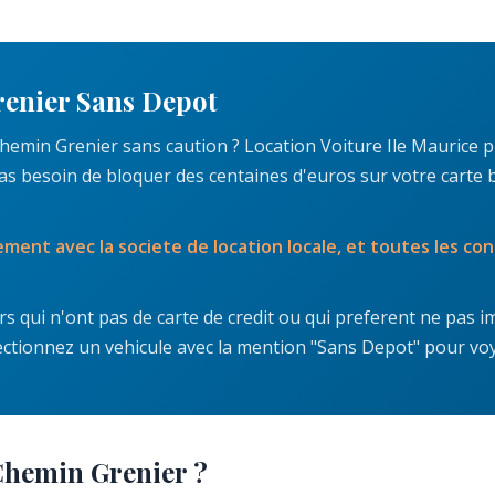
renier Sans Depot
hemin Grenier sans caution ? Location Voiture Ile Maurice p
s besoin de bloquer des centaines d'euros sur votre carte b
ement avec la societe de location locale, et toutes les co
s qui n'ont pas de carte de credit ou qui preferent ne pas i
ectionnez un vehicule avec la mention "Sans Depot" pour voya
Chemin Grenier ?