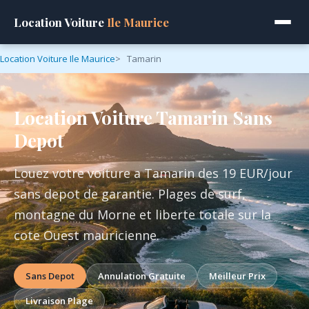
Location Voiture
Ile Maurice
Location Voiture Ile Maurice
Tamarin
Location Voiture Tamarin Sans
Depot
Louez votre voiture a Tamarin des 19 EUR/jour
sans depot de garantie. Plages de surf,
montagne du Morne et liberte totale sur la
cote Ouest mauricienne.
Sans Depot
Annulation Gratuite
Meilleur Prix
Livraison Plage