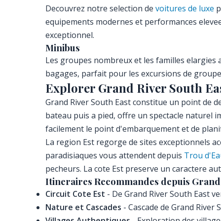
Decouvrez notre selection de
voitures de luxe
p
equipements modernes et performances elevees. 
exceptionnel.
Minibus
Les groupes nombreux et les familles elargies
bagages, parfait pour les excursions de groupe 
Explorer Grand River South Eas
Grand River South East constitue un point de dep
bateau puis a pied, offre un spectacle naturel 
facilement le point d'embarquement et de plani
La region Est regorge de sites exceptionnels acc
paradisiaques vous attendent depuis
Trou d'E
pecheurs. La cote Est preserve un caractere aut
Itineraires Recommandes depuis Grand 
Circuit Cote Est
- De Grand River South East v
Nature et Cascades
- Cascade de Grand River So
Villages Authentiques
- Exploration des villag