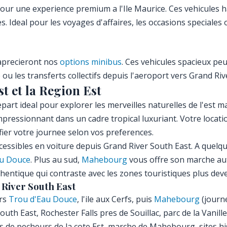
our une experience premium a l'Ile Maurice. Ces vehicules
Ideal pour les voyages d'affaires, les occasions speciales 
 aprecieront nos
options minibus
. Ces vehicules spacieux peu
ou les transferts collectifs depuis l'aeroport vers Grand Riv
t et la Region Est
art ideal pour explorer les merveilles naturelles de l'est ma
impressionnant dans un cadre tropical luxuriant. Votre locat
fier votre journee selon vos preferences.
essibles en voiture depuis Grand River South East. A quelque
au Douce
. Plus au sud,
Mahebourg
vous offre son marche aut
hentique qui contraste avec les zones touristiques plus dev
River South East
ers
Trou d'Eau Douce
, l'ile aux Cerfs, puis
Mahebourg
(journ
uth East, Rochester Falls pres de Souillac, parc de la Vanil
es de pecheurs de la cote Est, marche de Mahebourg, sites h