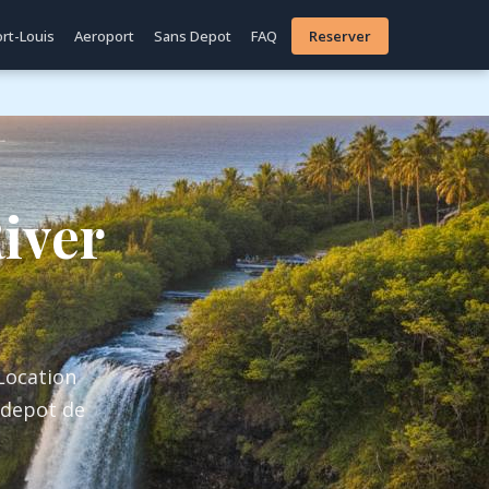
rt-Louis
Aeroport
Sans Depot
FAQ
Reserver
iver
 Location
s depot de