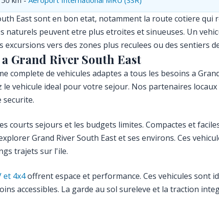
 50 km -
Aeroport International MRU (SSR)
uth East sont en bon etat, notamment la route cotiere qui r
s naturels peuvent etre plus etroites et sinueuses. Un veh
es excursions vers des zones plus reculees ou des sentiers
 a Grand River South East
 complete de vehicules adaptes a tous les besoins a Grand 
 le vehicule ideal pour votre sejour. Nos partenaires locau
 securite.
s courts sejours et les budgets limites. Compactes et facil
xplorer Grand River South East et ses environs. Ces vehicu
s trajets sur l'ile.
 et 4x4
offrent espace et performance. Ces vehicules sont id
ns accessibles. La garde au sol sureleve et la traction inte