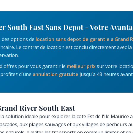
er South East Sans Depot - Votre Avant
z des options de
location sans depot de garantie a Grand R
ire. Le contrat de location est conclu directement avec la s
ervation.
'offres pour vous garantir le
meilleur prix
sur votre locati
 profitez d'une
annulation gratuite
jusqu'a 48 heures avant 
Grand River South East
a solution ideale pour explorer la cote Est de l'Ile Maurice 
 cascades, aux plages sauvages et aux villages de pecheurs a
es naturels, d'eviter les transports en commun limites et de