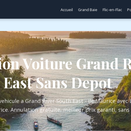
Accueil
Grand Baie
Flic-en-Flac
Po
ion Voiture Grand R
 East Sans Depot
vehicule a Grand River South East - Ile Maurice avec
ice. Annulation gratuite, meilleur prix garanti, san