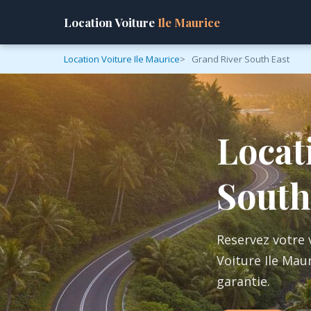
Location Voiture
Ile Maurice
Location Voiture Ile Maurice
Grand River South East
Locat
South
Reservez votre 
Voiture Ile Maur
garantie.