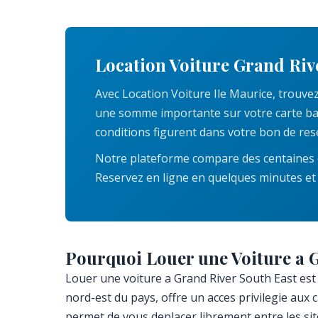
Location Voiture Grand Riv
Avec Location Voiture Ile Maurice, trouve
une somme importante sur votre carte banca
conditions figurent dans votre bon de res
Notre plateforme compare des centaines d
Reservez en ligne en quelques minutes et
Pourquoi Louer une Voiture a 
Louer une voiture a Grand River South East est l
nord-est du pays, offre un acces privilegie aux
permet de vous deplacer librement entre les sit