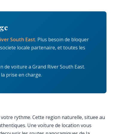
age
iver South East
. Plus besoin de bloquer
ociete locale partenaire, et toutes les
on de voiture a Grand River South East.
la prise en charge.
a votre rythme. Cette region naturelle, situee au
uthentiques. Une voiture de location vous
 decouvrir les routes panoramiques de la