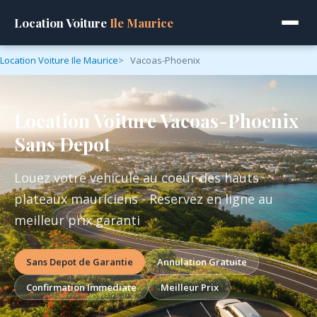
Location Voiture
Ile Maurice
Location Voiture Ile Maurice
Vacoas-Phoenix
Location Voiture Vacoas-Phoenix
Sans Depot
Louez votre vehicule au coeur des hauts
plateaux mauriciens - Reservez en ligne au
meilleur prix garanti
Sans Depot de Garantie
Annulation Gratuite
Confirmation Immediate
Meilleur Prix