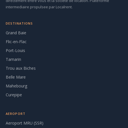
directement entre vous et la societe de location. Plateforme
intermediaire propulsee par Localrent.
DESTINATIONS
Grand Baie
Flic-en-Flac
Port-Louis
Tamarin
Trou aux Biches
Belle Mare
Mahebourg
Curepipe
AEROPORT
Aeroport MRU (SSR)