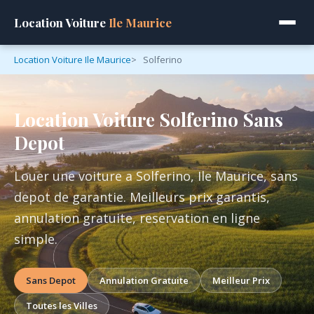
Location Voiture
Ile Maurice
Location Voiture Ile Maurice
Solferino
Location Voiture Solferino Sans
Depot
Louer une voiture a Solferino, Ile Maurice, sans
depot de garantie. Meilleurs prix garantis,
annulation gratuite, reservation en ligne
simple.
Sans Depot
Annulation Gratuite
Meilleur Prix
Toutes les Villes